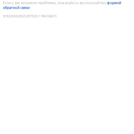
Если у вас возникли проблемы, пожалуйста, воспользуйтесь
формой
обратной связи
9183259629023297929
:
1786108673