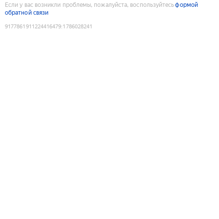
Если у вас возникли проблемы, пожалуйста, воспользуйтесь
формой
обратной связи
9177861911224416479
:
1786028241