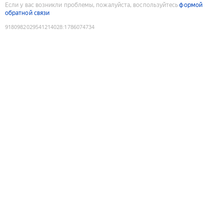
Если у вас возникли проблемы, пожалуйста, воспользуйтесь
формой
обратной связи
9180982029541214028
:
1786074734