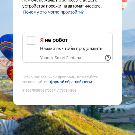
Нам очень жаль, но запросы с вашего
устройства похожи на автоматические.
Почему это могло произойти?
Я не робот
Нажмите, чтобы продолжить
Yandex SmartCaptcha
Если у вас возникли проблемы, пожалуйста,
воспользуйтесь
формой обратной связи
9183678098021733571
:
1786114909