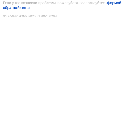
Если у вас возникли проблемы, пожалуйста, воспользуйтесь
формой
обратной связи
9186589284366070250
:
1786158289