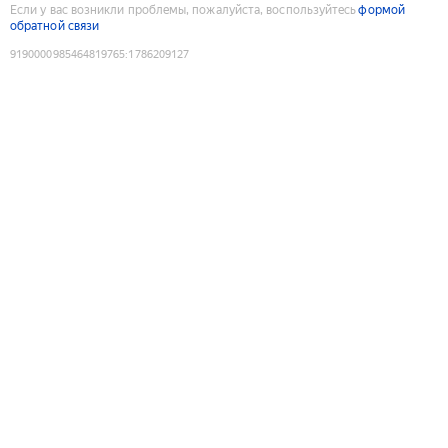
Если у вас возникли проблемы, пожалуйста, воспользуйтесь
формой
обратной связи
9190000985464819765
:
1786209127