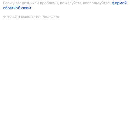
Если у вас возникли проблемы, пожалуйста, воспользуйтесь
формой
обратной связи
9193574011840411319
:
1786262370