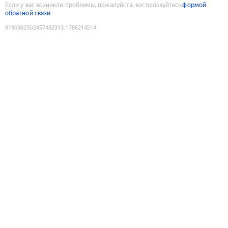
Если у вас возникли проблемы, пожалуйста, воспользуйтесь
формой
обратной связи
9190362502457482313
:
1786214514