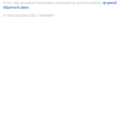
Если у вас возникли проблемы, пожалуйста, воспользуйтесь
формой
обратной связи
9173933054255610382
:
1785969697