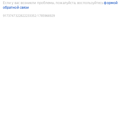
Если у вас возникли проблемы, пожалуйста, воспользуйтесь
формой
обратной связи
9173747322822233352
:
1785966929