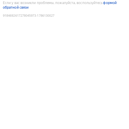
Если у вас возникли проблемы, пожалуйста, воспользуйтесь
формой
обратной связи
9184692617278045973
:
1786130027