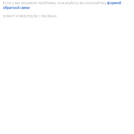
Если у вас возникли проблемы, пожалуйста, воспользуйтесь
формой
обратной связи
9188477419835758298
:
1786186424