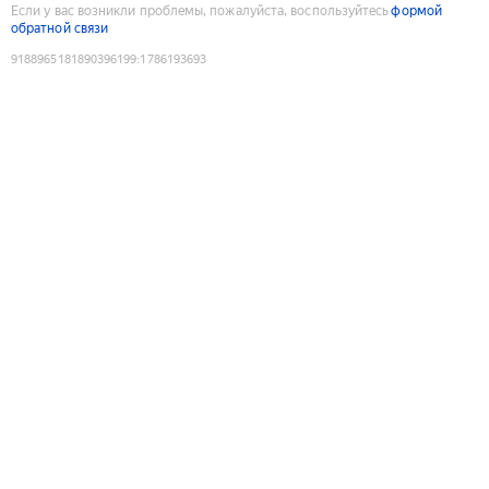
Если у вас возникли проблемы, пожалуйста, воспользуйтесь
формой
обратной связи
9188965181890396199
:
1786193693