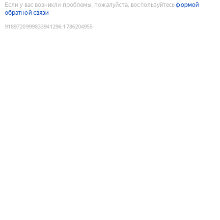
Если у вас возникли проблемы, пожалуйста, воспользуйтесь
формой
обратной связи
9189720999833941296
:
1786204955