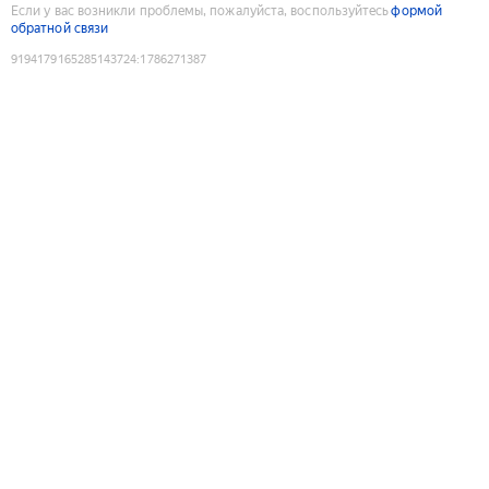
Если у вас возникли проблемы, пожалуйста, воспользуйтесь
формой
обратной связи
9194179165285143724
:
1786271387