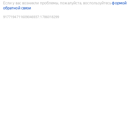
Если у вас возникли проблемы, пожалуйста, воспользуйтесь
формой
обратной связи
9177194711609046937
:
1786018299