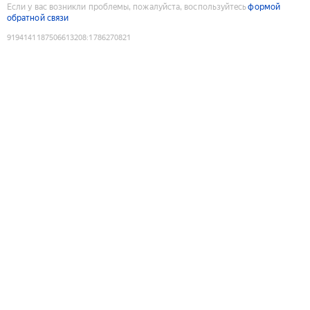
Если у вас возникли проблемы, пожалуйста, воспользуйтесь
формой
обратной связи
9194141187506613208
:
1786270821