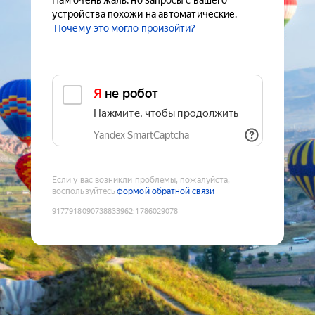
Нам очень жаль, но запросы с вашего
устройства похожи на автоматические.
Почему это могло произойти?
Я не робот
Нажмите, чтобы продолжить
Yandex SmartCaptcha
Если у вас возникли проблемы, пожалуйста,
воспользуйтесь
формой обратной связи
9177918090738833962
:
1786029078