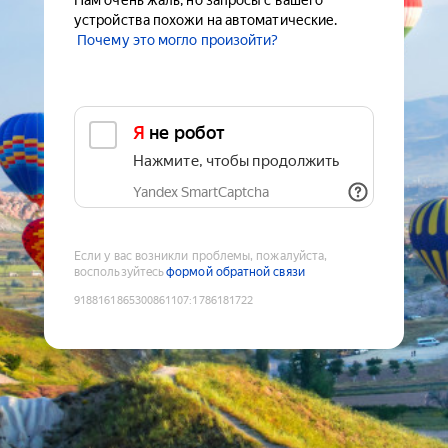
Нам очень жаль, но запросы с вашего
устройства похожи на автоматические.
Почему это могло произойти?
Я не робот
Нажмите, чтобы продолжить
Yandex SmartCaptcha
Если у вас возникли проблемы, пожалуйста,
воспользуйтесь
формой обратной связи
9188161865300861107
:
1786181722