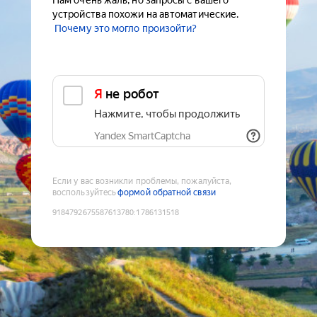
Нам очень жаль, но запросы с вашего
устройства похожи на автоматические.
Почему это могло произойти?
Я не робот
Нажмите, чтобы продолжить
Yandex SmartCaptcha
Если у вас возникли проблемы, пожалуйста,
воспользуйтесь
формой обратной связи
9184792675587613780
:
1786131518