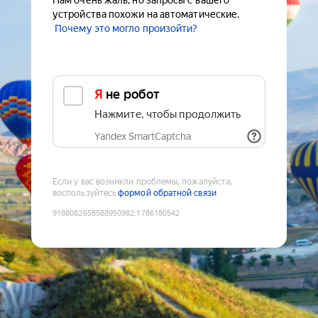
Нам очень жаль, но запросы с вашего
устройства похожи на автоматические.
Почему это могло произойти?
Я не робот
Нажмите, чтобы продолжить
Yandex SmartCaptcha
Если у вас возникли проблемы, пожалуйста,
воспользуйтесь
формой обратной связи
9188082658588950982
:
1786180542