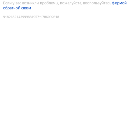
Если у вас возникли проблемы, пожалуйста, воспользуйтесь
формой
обратной связи
9182182143999881957
:
1786092618