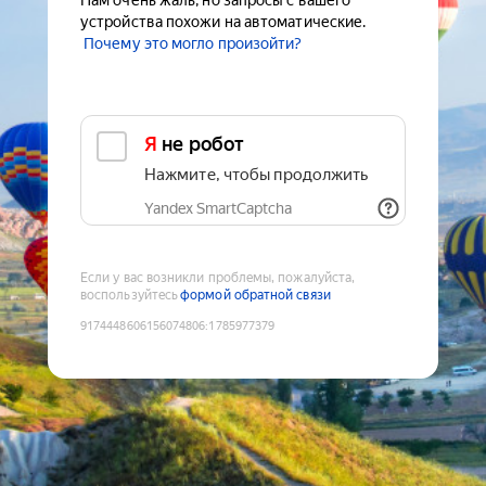
Нам очень жаль, но запросы с вашего
устройства похожи на автоматические.
Почему это могло произойти?
Я не робот
Нажмите, чтобы продолжить
Yandex SmartCaptcha
Если у вас возникли проблемы, пожалуйста,
воспользуйтесь
формой обратной связи
9174448606156074806
:
1785977379