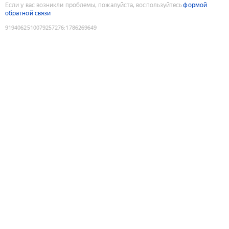
Если у вас возникли проблемы, пожалуйста, воспользуйтесь
формой
обратной связи
9194062510079257276
:
1786269649