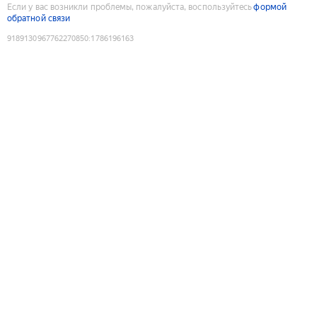
Если у вас возникли проблемы, пожалуйста, воспользуйтесь
формой
обратной связи
9189130967762270850
:
1786196163