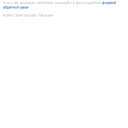
Если у вас возникли проблемы, пожалуйста, воспользуйтесь
формой
обратной связи
9199017293471600088
:
1786343481