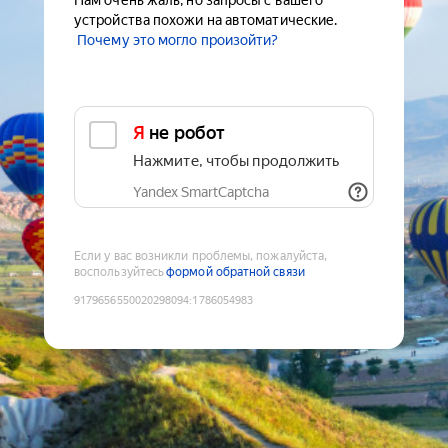
Нам очень жаль, но запросы с вашего
устройства похожи на автоматические.
Почему это могло произойти?
Я не робот
Нажмите, чтобы продолжить
Yandex SmartCaptcha
Если у вас возникли проблемы, пожалуйста,
воспользуйтесь
формой обратной связи
9179656550020298094
:
1786054983