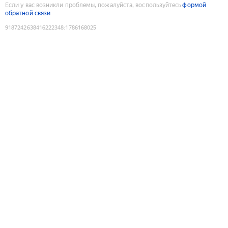
Если у вас возникли проблемы, пожалуйста, воспользуйтесь
формой
обратной связи
9187242638416222348
:
1786168025