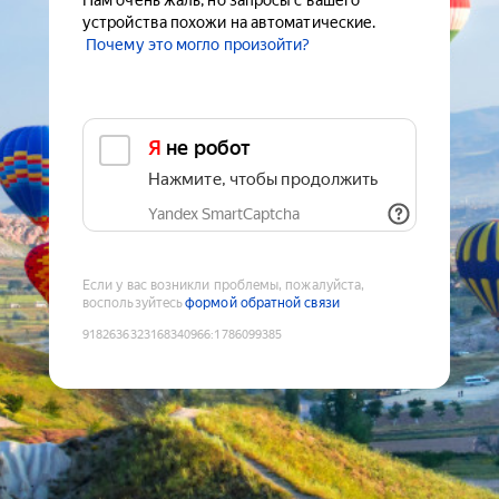
Нам очень жаль, но запросы с вашего
устройства похожи на автоматические.
Почему это могло произойти?
Я не робот
Нажмите, чтобы продолжить
Yandex SmartCaptcha
Если у вас возникли проблемы, пожалуйста,
воспользуйтесь
формой обратной связи
9182636323168340966
:
1786099385