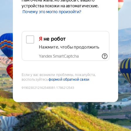
Нам очень жаль, но запросы с вашего
устройства похожи на автоматические.
Почему это могло произойти?
Я не робот
Нажмите, чтобы продолжить
Yandex SmartCaptcha
Если у вас возникли проблемы, пожалуйста,
воспользуйтесь
формой обратной связи
9190230212162548081
:
1786212543