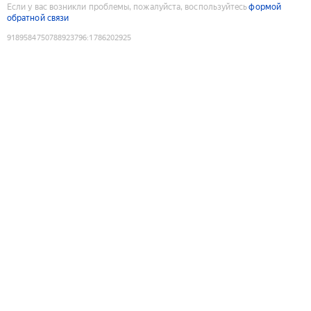
Если у вас возникли проблемы, пожалуйста, воспользуйтесь
формой
обратной связи
9189584750788923796
:
1786202925