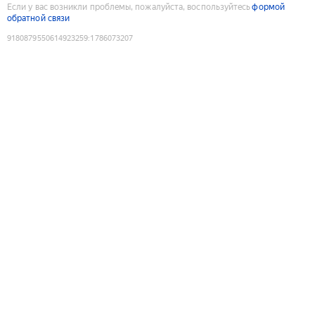
Если у вас возникли проблемы, пожалуйста, воспользуйтесь
формой
обратной связи
9180879550614923259
:
1786073207