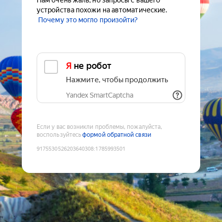
Нам очень жаль, но запросы с вашего
устройства похожи на автоматические.
Почему это могло произойти?
Я не робот
Нажмите, чтобы продолжить
Yandex SmartCaptcha
Если у вас возникли проблемы, пожалуйста,
воспользуйтесь
формой обратной связи
9175530526203640308
:
1785993501