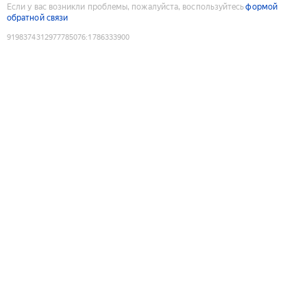
Если у вас возникли проблемы, пожалуйста, воспользуйтесь
формой
обратной связи
9198374312977785076
:
1786333900