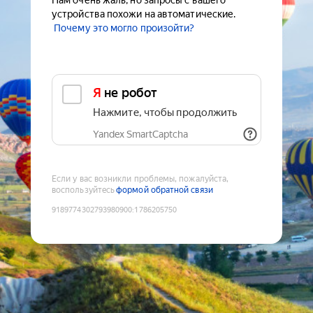
Нам очень жаль, но запросы с вашего
устройства похожи на автоматические.
Почему это могло произойти?
Я не робот
Нажмите, чтобы продолжить
Yandex SmartCaptcha
Если у вас возникли проблемы, пожалуйста,
воспользуйтесь
формой обратной связи
9189774302793980900
:
1786205750