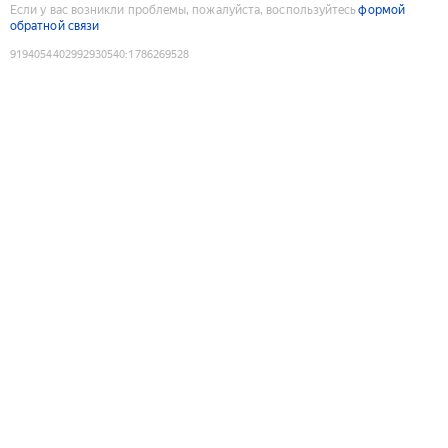
Если у вас возникли проблемы, пожалуйста, воспользуйтесь
формой
обратной связи
9194054402992930540
:
1786269528