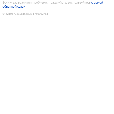
Если у вас возникли проблемы, пожалуйста, воспользуйтесь
формой
обратной связи
9182191775398156895
:
1786092761