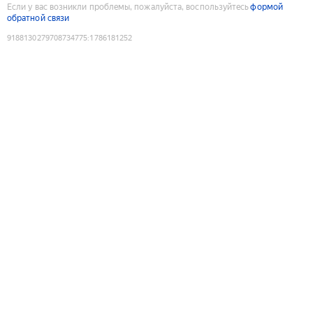
Если у вас возникли проблемы, пожалуйста, воспользуйтесь
формой
обратной связи
9188130279708734775
:
1786181252