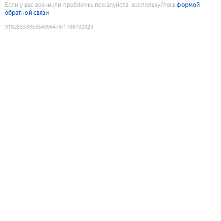
Если у вас возникли проблемы, пожалуйста, воспользуйтесь
формой
обратной связи
9182833895354994474
:
1786102329