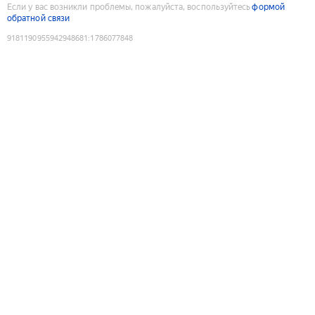
Если у вас возникли проблемы, пожалуйста, воспользуйтесь
формой
обратной связи
9181190955942948681
:
1786077848