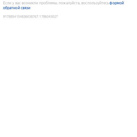
Если у вас возникли проблемы, пожалуйста, воспользуйтесь
формой
обратной связи
9178854154836038767
:
1786043027