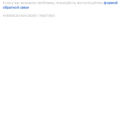
Если у вас возникли проблемы, пожалуйста, воспользуйтесь
формой
обратной связи
9180926261404128205
:
1786073903