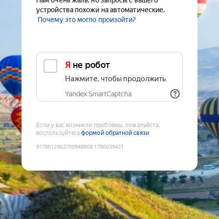
Нам очень жаль, но запросы с вашего
устройства похожи на автоматические.
Почему это могло произойти?
Я не робот
Нажмите, чтобы продолжить
Yandex SmartCaptcha
Если у вас возникли проблемы, пожалуйста,
воспользуйтесь
формой обратной связи
9178612862700948869
:
1786039431