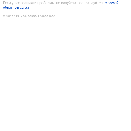
Если у вас возникли проблемы, пожалуйста, воспользуйтесь
формой
обратной связи
9198437191768786558
:
1786334837