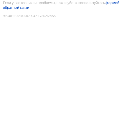
Если у вас возникли проблемы, пожалуйста, воспользуйтесь
формой
обратной связи
9194015951092079047
:
1786268955