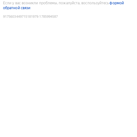
Если у вас возникли проблемы, пожалуйста, воспользуйтесь
формой
обратной связи
9175603449715181979
:
1785994587