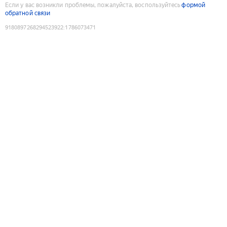
Если у вас возникли проблемы, пожалуйста, воспользуйтесь
формой
обратной связи
9180897268294523922
:
1786073471