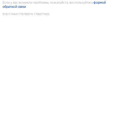
Если у вас возникли проблемы, пожалуйста, воспользуйтесь
формой
обратной связи
9181174641778789074
:
1786077605