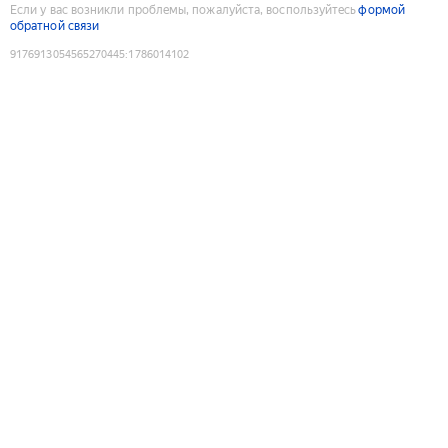
Если у вас возникли проблемы, пожалуйста, воспользуйтесь
формой
обратной связи
9176913054565270445
:
1786014102