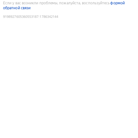
Если у вас возникли проблемы, пожалуйста, воспользуйтесь
формой
обратной связи
9198927605360553187
:
1786342144